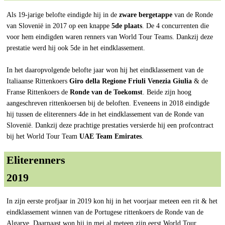
Als 19-jarige belofte eindigde hij in de
zware bergetappe
van de Ronde
van Slovenië in 2017 op een knappe
5de plaats
. De 4 concurrenten die
voor hem eindigden waren renners van World Tour Teams. Dankzij deze
prestatie werd hij ook 5de in het eindklassement.
In het daaropvolgende belofte jaar won hij het eindklassement van de
Italiaanse Rittenkoers
Giro della Regione Friuli Venezia Giulia
& de
Franse Rittenkoers de
Ronde van de Toekomst
. Beide zijn hoog
aangeschreven rittenkoersen bij de beloften. Eveneens in 2018 eindigde
hij tussen de eliterenners 4de in het eindklassement van de Ronde van
Slovenië. Dankzij deze prachtige prestaties versierde hij een profcontract
bij het World Tour Team
UAE Team Emirates
.
Eliterenners
2019
In zijn eerste profjaar in 2019 kon hij in het voorjaar meteen een rit & het
eindklassement winnen van de Portugese rittenkoers de Ronde van de
Algarve. Daarnaast won hij in mei al meteen zijn eerst World Tour