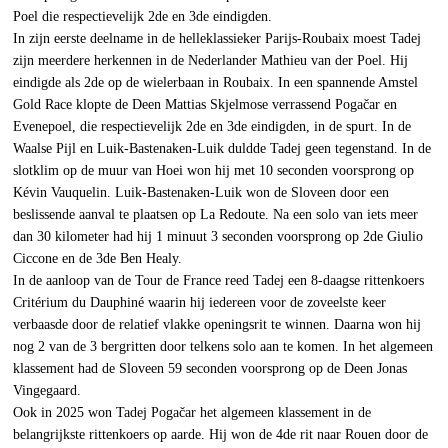
Poel die respectievelijk 2de en 3de eindigden.
In zijn eerste deelname in de helleklassieker Parijs-Roubaix moest Tadej
zijn meerdere herkennen in de Nederlander Mathieu van der Poel. Hij
eindigde als 2de op de wielerbaan in Roubaix. In een spannende Amstel
Gold Race klopte de Deen Mattias Skjelmose verrassend Pogačar en
Evenepoel, die respectievelijk 2de en 3de eindigden, in de spurt. In de
Waalse Pijl en Luik-Bastenaken-Luik duldde Tadej geen tegenstand. In de
slotklim op de muur van Hoei won hij met 10 seconden voorsprong op
Kévin Vauquelin. Luik-Bastenaken-Luik won de Sloveen door een
beslissende aanval te plaatsen op La Redoute. Na een solo van iets meer
dan 30 kilometer had hij 1 minuut 3 seconden voorsprong op 2de Giulio
Ciccone en de 3de Ben Healy.
In de aanloop van de Tour de France reed Tadej een 8-daagse rittenkoers
Critérium du Dauphiné waarin hij iedereen voor de zoveelste keer
verbaasde door de relatief vlakke openingsrit te winnen. Daarna won hij
nog 2 van de 3 bergritten door telkens solo aan te komen. In het algemeen
klassement had de Sloveen 59 seconden voorsprong op de Deen Jonas
Vingegaard.
Ook in 2025 won Tadej Pogačar het algemeen klassement in de
belangrijkste rittenkoers op aarde. Hij won de 4de rit naar Rouen door de