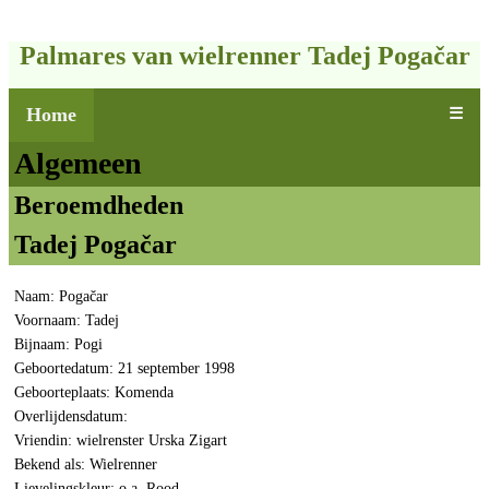
Palmares van wielrenner Tadej Pogačar
Home
☰
Algemeen
Beroemdheden
Tadej Pogačar
Naam: Pogačar
Voornaam: Tadej
Bijnaam: Pogi
Geboortedatum: 21 september 1998
Geboorteplaats: Komenda
Overlijdensdatum:
Vriendin: wielrenster Urska Zigart
Bekend als: Wielrenner
Lievelingskleur: o.a. Rood