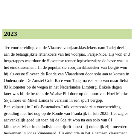
2023
Ter voorbereiding van de Vlaamse voorjaarsklassiekers nam Tadej deel
aan de belangrijkste rittenkoers van het voorjaar, Parijs-Nice. Hij won er 3
bergetappes waardoor de Sloveense renner logischerwijze de beste was in
het eindklassement. In de populairste voorjaarsklassieker van België won
hij als eerste Sloveen de Ronde van Vlaanderen door solo aan te komen in
Oudenaarde. De Amstel Gold Race won Tadej na een solo van maar liefst
83 kilometer op de wegen in het Nederlandse Limburg. Enkele dagen
later was hij de beste in de Waalse Pijl door op de muur van Hoei Mattias
Skjelmose en Mikel Landa te verslaan in een spurt bergop.
Een valpartij in Luik-Bastenaken-Luik verstoorde zijn voorbereiding
gronding met het oog op de Ronde van Frankrijk in Juli 2023. Het zag er
aanvankelijk goed uit toen hij de 6de rit won na een solo van 61
kilometer. Maar in de individuele tijdrit moest hij duidelijk zijn meerdere
herkennen in Jonas Vingegaard. Hij eindigde in het algemeen klassement