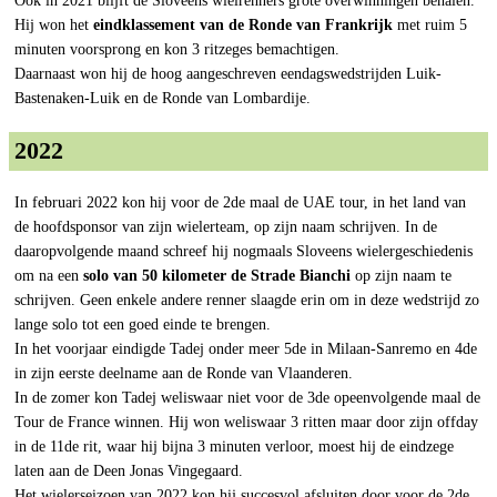
Ook in 2021 blijft de Sloveens wielrenners grote overwinningen behalen.
Hij won het
eindklassement van de Ronde van Frankrijk
met ruim 5
minuten voorsprong en kon 3 ritzeges bemachtigen.
Daarnaast won hij de hoog aangeschreven eendagswedstrijden Luik-
Bastenaken-Luik en de Ronde van Lombardije.
2022
In februari 2022 kon hij voor de 2de maal de UAE tour, in het land van
de hoofdsponsor van zijn wielerteam, op zijn naam schrijven. In de
daaropvolgende maand schreef hij nogmaals Sloveens wielergeschiedenis
om na een
solo van 50 kilometer de Strade Bianchi
op zijn naam te
schrijven. Geen enkele andere renner slaagde erin om in deze wedstrijd zo
lange solo tot een goed einde te brengen.
In het voorjaar eindigde Tadej onder meer 5de in Milaan-Sanremo en 4de
in zijn eerste deelname aan de Ronde van Vlaanderen.
In de zomer kon Tadej weliswaar niet voor de 3de opeenvolgende maal de
Tour de France winnen. Hij won weliswaar 3 ritten maar door zijn offday
in de 11de rit, waar hij bijna 3 minuten verloor, moest hij de eindzege
laten aan de Deen Jonas Vingegaard.
Het wielerseizoen van 2022 kon hij succesvol afsluiten door voor de 2de