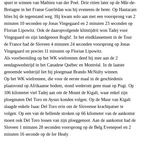
spurt te winnen van Mathieu van der Poel. Drie ritten later op de Mûr-de-
Bretagne in het Franse Guerlédan was hij eveneens de beste. Op Hautacam
blies hij de tegenstand weg. Hij kwam solo aan met een voorsprong van 2
minuten 10 seconden op Jonas Vingegaard en 2 minuten 23 seconden op
Florian Lipowitz. Ook de daaropvolgende klimtijdrit won Tadej voor
Vingegaard en zijn landgenoot Roglič. In het eindklassement in de Tour
de France had de Sloveen 4 minuten 24 seconden voorsprong op Jonas
Vingegaard en precies 11 minuten op Florian Lipowitz.
Als voorbereiding op het WK wielrennen deed hij mee aan de 2
eendagswedstrijd in het Canadese Québec en Montréal. In de laatste
genoemde wedstrijd liet hij ploegmaat Brando McNulty winnen.
Op het WK wielrennen, die voor de eerste maal in de geschiedenis
plaatsvond op Afrikaanse bodem, stond wederom geen maat op Pogi. Op
106 kilometer viel Tadej aan om de Mount de Kigali, waar enkel zijn
ploegmaten Del Toro en Aysuo konden volgen. Op de Muur van Kigali
slaagde enkele Isaac Del Toro erin om de Sloveense krachtpatser te
volgen. Op een van de hellende stroken op 66 kilometer van de aankomst
moest ook Del Toro lossen van zijn ploeggenoot. Aan de aankomst had de
Sloveen 1 minuten 28 seconden voorsprong op de Belg Evenepoel en 2
minuten 16 seconde op de Ier Healy.