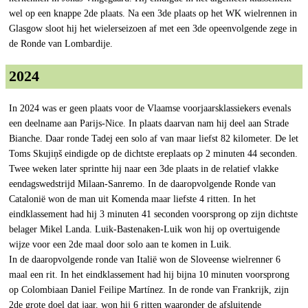
wel op een knappe 2de plaats. Na een 3de plaats op het WK wielrennen in
Glasgow sloot hij het wielerseizoen af met een 3de opeenvolgende zege in
de Ronde van Lombardije.
2024
In 2024 was er geen plaats voor de Vlaamse voorjaarsklassiekers evenals
een deelname aan Parijs-Nice. In plaats daarvan nam hij deel aan Strade
Bianche. Daar ronde Tadej een solo af van maar liefst 82 kilometer. De let
Toms Skujiņš eindigde op de dichtste ereplaats op 2 minuten 44 seconden.
Twee weken later sprintte hij naar een 3de plaats in de relatief vlakke
eendagswedstrijd Milaan-Sanremo. In de daaropvolgende Ronde van
Catalonië won de man uit Komenda maar liefste 4 ritten. In het
eindklassement had hij 3 minuten 41 seconden voorsprong op zijn dichtste
belager Mikel Landa. Luik-Bastenaken-Luik won hij op overtuigende
wijze voor een 2de maal door solo aan te komen in Luik.
In de daaropvolgende ronde van Italië won de Sloveense wielrenner 6
maal een rit. In het eindklassement had hij bijna 10 minuten voorsprong
op Colombiaan Daniel Feilipe Martínez. In de ronde van Frankrijk, zijn
2de grote doel dat jaar, won hij 6 ritten waaronder de afsluitende