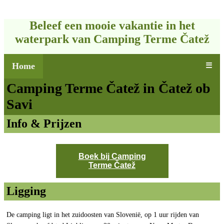
Beleef een mooie vakantie in het
waterpark van Camping Terme Čatež
Home
☰
Camping Terme Čatež in Čatež ob
Savi
Info & Prijzen
Boek bij Camping
Terme Čatež
Ligging
De camping ligt in het zuidoosten van Slovenië, op 1 uur rijden van