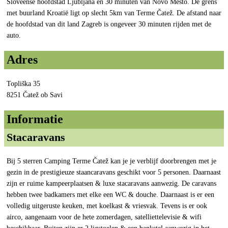
Sloveense hoofdstad Ljubljana en 30 minuten van Novo Mesto. De grens
met buurland Kroatië ligt op slecht 5km van Terme Čatež. De afstand naar
de hoofdstad van dit land Zagreb is ongeveer 30 minuten rijden met de
auto.
Adres
Topliška 35
8251 Čatež ob Savi
Informatie
Stacaravans
Bij 5 sterren Camping Terme Čatež kan je je verblijf doorbrengen met je
gezin in de prestigieuze staancaravans geschikt voor 5 personen. Daarnaast
zijn er ruime kampeerplaatsen & luxe stacaravans aanwezig. De caravans
hebben twee badkamers met elke een WC & douche. Daarnaast is er een
volledig uitgeruste keuken, met koelkast & vriesvak. Tevens is er ook
airco, aangenaam voor de hete zomerdagen, satelliettelevisie & wifi