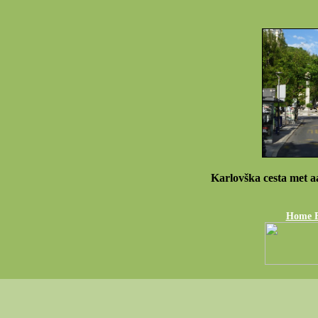
Karlovška cesta met a
Home Fo