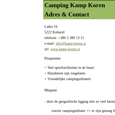
Camping Kamp Koren
Adres & Contact
Ladra 1b
5222 Kobarid
telefoon: +386 5 389 13 11
e-mail:
info@kamp-koren.si
url:
www.kamp-koren.si
Pluspunten:
+ Veel sportfaciliteiten in de buurt
+ Huisdieren zijn toegelaten
+ Vriendelijke campinguitbaters
Minpunt:
- door de geografische ligging niet zo veel bez
reactie campinguitbater => er zijn genoeg b