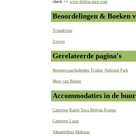
check =>
www.dolina-soce.com
Beoordelingen & Boeken v
Tripadvisor
Zoover
Gerelateerde pagina's
Bezienswaardigheden Triglav National Park
Meer van Bohinj
Accommodaties in de buur
Camping Kamp Soca Boštjan Komac
Camping Lazar
Vakantiehuis Maharac