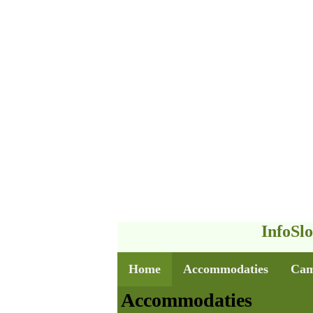
InfoSl
Home
Accommodaties
Cam
Accommodaties