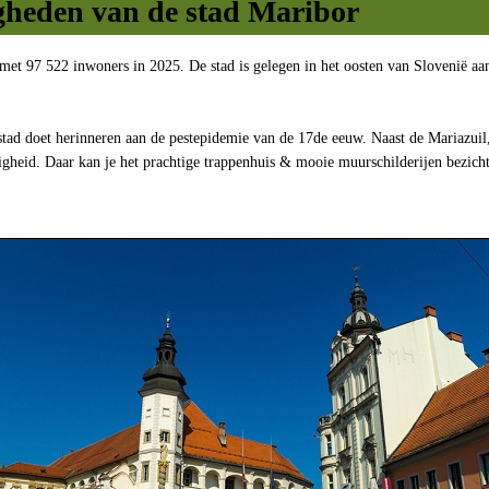
gheden van de stad Maribor
 met 97 522 inwoners in 2025. De stad is gelegen in het oosten van Slovenië a
 stad doet herinneren aan de pestepidemie van de 17de eeuw. Naast de Mariazuil,
gheid. Daar kan je het prachtige trappenhuis & mooie muurschilderijen bezichti