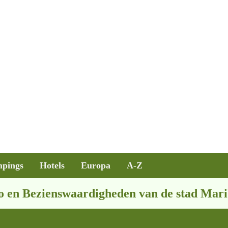
pings
Hotels
Europa
A-Z
o en Bezienswaardigheden van de stad Mar