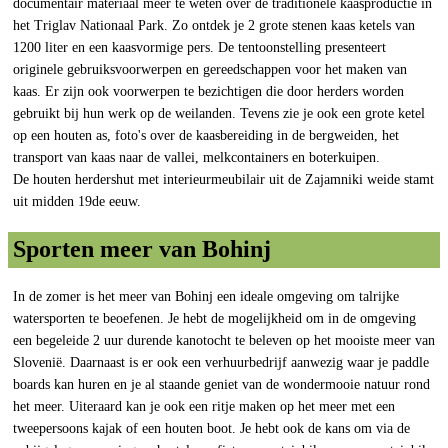
documentair materiaal meer te weten over de traditionele kaasproductie in
het Triglav Nationaal Park. Zo ontdek je 2 grote stenen kaas ketels van
1200 liter en een kaasvormige pers. De tentoonstelling presenteert
originele gebruiksvoorwerpen en gereedschappen voor het maken van
kaas. Er zijn ook voorwerpen te bezichtigen die door herders worden
gebruikt bij hun werk op de weilanden. Tevens zie je ook een grote ketel
op een houten as, foto's over de kaasbereiding in de bergweiden, het
transport van kaas naar de vallei, melkcontainers en boterkuipen.
De houten herdershut met interieurmeubilair uit de Zajamniki weide stamt
uit midden 19de eeuw.
Sporten meer van Bohinj
In de zomer is het meer van Bohinj een ideale omgeving om talrijke
watersporten te beoefenen. Je hebt de mogelijkheid om in de omgeving
een begeleide 2 uur durende kanotocht te beleven op het mooiste meer van
Slovenië. Daarnaast is er ook een verhuurbedrijf aanwezig waar je paddle
boards kan huren en je al staande geniet van de wondermooie natuur rond
het meer. Uiteraard kan je ook een ritje maken op het meer met een
tweepersoons kajak of een houten boot. Je hebt ook de kans om via de