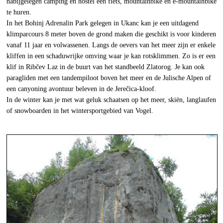
nabijgelegen camping en hostel een fiets, mountainbike en e-mountainbike
te huren.
In het Bohinj Adrenalin Park gelegen in Ukanc kan je een uitdagend
klimparcours 8 meter boven de grond maken die geschikt is voor kinderen
vanaf 11 jaar en volwassenen. Langs de oevers van het meer zijn er enkele
kliffen in een schaduwrijke omving waar je kan rotsklimmen. Zo is er een
klif in Ribčev Laz in de buurt van het standbeeld Zlatorog. Je kan ook
paragliden met een tandempiloot boven het meer en de Julische Alpen of
een canyoning avontuur beleven in de Jerečica-kloof.
In de winter kan je met wat geluk schaatsen op het meer, skiën, langlaufen
of snowboarden in het wintersportgebied van Vogel.