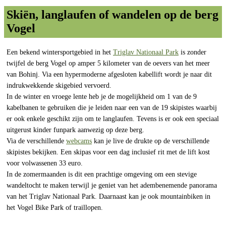
Skiën, langlaufen of wandelen op de berg
Vogel
Een bekend wintersportgebied in het
Triglav Nationaal Park
is zonder
twijfel de berg Vogel op amper 5 kilometer van de oevers van het meer
van Bohinj. Via een hypermoderne afgesloten kabellift wordt je naar dit
indrukwekkende skigebied vervoerd.
In de winter en vroege lente heb je de mogelijkheid om 1 van de 9
kabelbanen te gebruiken die je leiden naar een van de 19 skipistes waarbij
er ook enkele geschikt zijn om te langlaufen. Tevens is er ook een speciaal
uitgerust kinder funpark aanwezig op deze berg.
Via de verschillende
webcams
kan je live de drukte op de verschillende
skipistes bekijken. Een skipas voor een dag inclusief rit met de lift kost
voor volwassenen 33 euro.
In de zomermaanden is dit een prachtige omgeving om een stevige
wandeltocht te maken terwijl je geniet van het adembenemende panorama
van het Triglav Nationaal Park. Daarnaast kan je ook mountainbiken in
het Vogel Bike Park of traillopen.