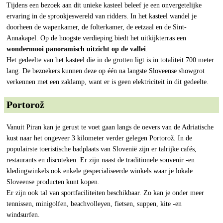
Tijdens een bezoek aan dit unieke kasteel beleef je een onvergetelijke
ervaring in de sprookjeswereld van ridders. In het kasteel wandel je
doorheen de wapenkamer, de folterkamer, de eetzaal en de Sint-
Annakapel. Op de hoogste verdieping biedt het uitkijkterras een
wondermooi panoramisch uitzicht op de vallei
.
Het gedeelte van het kasteel die in de grotten ligt is in totaliteit 700 meter
lang. De bezoekers kunnen deze op één na langste Sloveense showgrot
verkennen met een zaklamp, want er is geen elektriciteit in dit gedeelte.
Portorož
Vanuit Piran kan je gerust te voet gaan langs de oevers van de Adriatische
kust naar het ongeveer 3 kilometer verder gelegen Portorož. In de
populairste toeristische badplaats van Slovenië zijn er talrijke cafés,
restaurants en discoteken. Er zijn naast de traditionele souvenir -en
kledingwinkels ook enkele gespecialiseerde winkels waar je lokale
Sloveense producten kunt kopen.
Er zijn ook tal van sportfaciliteiten beschikbaar. Zo kan je onder meer
tennissen, minigolfen, beachvolleyen, fietsen, suppen, kite -en
windsurfen.