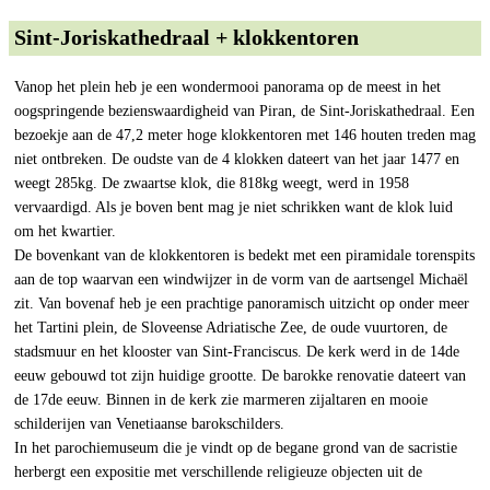
Sint-Joriskathedraal + klokkentoren
Vanop het plein heb je een wondermooi panorama op de meest in het
oogspringende bezienswaardigheid van Piran, de Sint-Joriskathedraal. Een
bezoekje aan de 47,2 meter hoge klokkentoren met 146 houten treden mag
niet ontbreken. De oudste van de 4 klokken dateert van het jaar 1477 en
weegt 285kg. De zwaartse klok, die 818kg weegt, werd in 1958
vervaardigd. Als je boven bent mag je niet schrikken want de klok luid
om het kwartier.
De bovenkant van de klokkentoren is bedekt met een piramidale torenspits
aan de top waarvan een windwijzer in de vorm van de aartsengel Michaël
zit. Van bovenaf heb je een prachtige panoramisch uitzicht op onder meer
het Tartini plein, de Sloveense Adriatische Zee, de oude vuurtoren, de
stadsmuur en het klooster van Sint-Franciscus. De kerk werd in de 14de
eeuw gebouwd tot zijn huidige grootte. De barokke renovatie dateert van
de 17de eeuw. Binnen in de kerk zie marmeren zijaltaren en mooie
schilderijen van Venetiaanse barokschilders.
In het parochiemuseum die je vindt op de begane grond van de sacristie
herbergt een expositie met verschillende religieuze objecten uit de