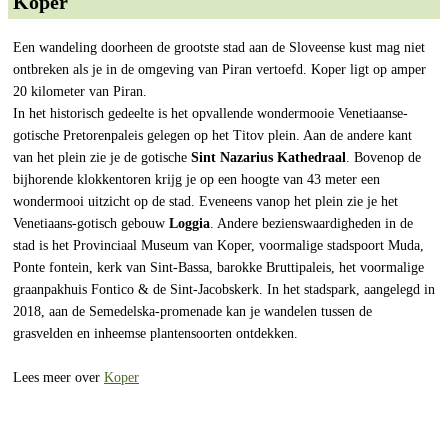
Koper
Een wandeling doorheen de grootste stad aan de Sloveense kust mag niet
ontbreken als je in de omgeving van Piran vertoefd. Koper ligt op amper
20 kilometer van Piran.
In het historisch gedeelte is het opvallende wondermooie Venetiaanse-
gotische Pretorenpaleis gelegen op het Titov plein. Aan de andere kant
van het plein zie je de gotische
Sint Nazarius Kathedraal
. Bovenop de
bijhorende klokkentoren krijg je op een hoogte van 43 meter een
wondermooi uitzicht op de stad. Eveneens vanop het plein zie je het
Venetiaans-gotisch gebouw
Loggia
. Andere bezienswaardigheden in de
stad is het Provinciaal Museum van Koper, voormalige stadspoort Muda,
Ponte fontein, kerk van Sint-Bassa, barokke Bruttipaleis, het voormalige
graanpakhuis Fontico & de Sint-Jacobskerk. In het stadspark, aangelegd in
2018, aan de Semedelska-promenade kan je wandelen tussen de
grasvelden en inheemse plantensoorten ontdekken.
Lees meer over
Koper