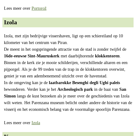
Lees meer over
Portorož
Izola
Izola, met zijn bedrijvige vissershaven, ligt op een schiereiland op 10
kilometer van het centrum van Piran.
De meest in het oogspringende attractie van de stad is zonder twijfel de
16de-eeuwse Sint-Mauruskerk
met daarbijhorende
klokkentoren
.
Binnen in de kerk zie je mooie schilderijen, verschillende altaren en een
pijporgel. Als je de 99 treden van de trap in de klokkentoren overwint,
geniet je van een adembenemend uitzicht over de havenstad.
In de omgeving kan je de
laatbarokke Besenghi degli Ughi paleis
bewonderen. Verder kan je het
Archeologisch park
in de baai van
San
Simon
langs de kust bezoeken als je meer over de geschiedenis van Izola
wilt weten. Het Parenzana museum belicht onder andere de historie van de
visserij en het economisch belang van de voormalige spoorlijn Parenzana.
Lees meer over
Izola