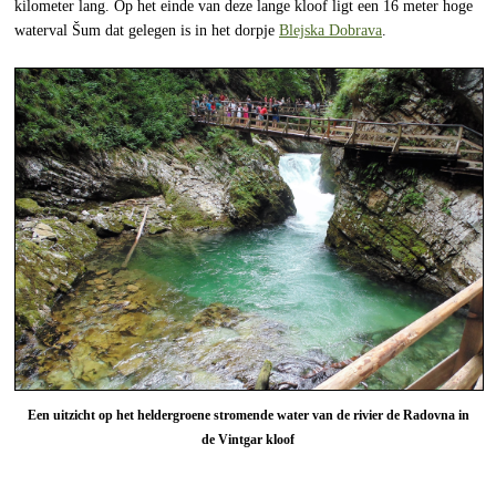
kilometer lang. Op het einde van deze lange kloof ligt een 16 meter hoge
waterval Šum dat gelegen is in het dorpje
Blejska Dobrava
.
Een uitzicht op het heldergroene stromende water van de rivier de Radovna in
de Vintgar kloof