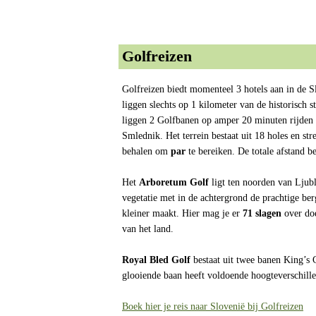
Golfreizen
Golfreizen biedt momenteel 3 hotels aan in de S
liggen slechts op 1 kilometer van de historisch 
liggen 2 Golfbanen op amper 20 minuten rijden
Smlednik. Het terrein bestaat uit 18 holes en st
behalen om
par
te bereiken. De totale afstand b
Het
Arboretum Golf
ligt ten noorden van Ljubl
vegetatie met in de achtergrond de prachtige ber
kleiner maakt. Hier mag je er
71 slagen
over d
van het land.
Royal Bled Golf
bestaat uit twee banen King’s 
glooiende baan heeft voldoende hoogteverschille
Boek hier je reis naar Slovenië bij Golfreizen