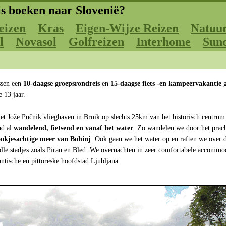
s boeken naar Slovenië?
eizen
Kras
Eigen-Wijze Reizen
Natuur
l
Novasol
Golfreizen
Interhome
Sun
ssen een
10-daagse groepsrondreis
en
15-daagse fiets -en kampeervakantie
g
 13 jaar.
et Jože Pučnik vlieghaven in Brnik op slechts 25km van het historisch centrum
nd al
wandelend, fietsend en vanaf het water
. Zo wandelen we door het prac
ookjesachtige meer van Bohinj
. Ook gaan we het water op en raften we over
olle stadjes zoals Piran en Bled. We overnachten in zeer comfortabele accommo
antische en pittoreske hoofdstad Ljubljana.