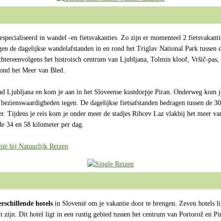
especialiseerd in wandel -en fietsvakanties. Zo zijn er momenteel 2 fietsvakanti
en de dagelijkse wandelafstanden in en rond het Triglav National Park tussen
chtereenvolgens het histroisch centrum van Ljubljana, Tolmin kloof, Vršič-pas,
 rond het Meer van Bled.
stad Ljubljana en kom je aan in het Sloveense kustdorpje Piran. Onderweg kom j
 bezienswaardigheden tegen. De dagelijkse fietsafstanden bedragen tussen de 30 
eer. Tijdens je reis kom je onder meer de stadjes Ribcev Laz vlakbij het meer 
de 34 en 58 kilometer per dag.
nië bij Natuurlijk Reizen
erschillende hotels
in Slovenië om je vakantie door te brengen. Zeven hotels l
n zijn. Dit hotel ligt in een rustig gebied tussen het centrum van Portorož en Pi