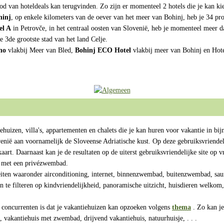
od van hoteldeals kan terugvinden. Zo zijn er momenteel 2 hotels die je kan ki
hinj
, op enkele kilometers van de oever van het meer van Bohinj, heb je 34 proc
el A
in Petrovče, in het centraal oosten van Slovenië, heb je momenteel meer dan
de 3de grootste stad van het land Celje.
no
vlakbij Meer van Bled,
Bohinj ECO Hotel
vlakbij meer van Bohinj en Hot
ehuizen, villa's, appartementen en chalets die je kan huren voor vakantie in b
nië aan voornamelijk de Sloveense Adriatische kust. Op deze gebruiksvriendel
t. Daarnaast kan je de resultaten op de uiterst gebruiksvriendelijke site op vrij
st met een privézwembad.
iteiten waaronder airconditioning, internet, binnenzwembad, buitenzwembad, saun
n te filteren op kindvriendelijkheid, panoramische uitzicht, huisdieren welkom,
 concurrenten is dat je vakantiehuizen kan opzoeken volgens
thema
. Zo kan je
d, vakantiehuis met zwembad, drijvend vakantiehuis, natuurhuisje, . . .