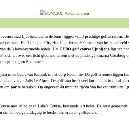
loveense stad Ljubljana die in de buurt liggen van 3 prachtige golfterreinen. 
stadscentrum. Het Ljubljana City Hotel op slechts 300 meter van het standbeeld
 van de 3 bovenvermelde hotels. Het
CUBO golf course Ljubljana
ligt ten no
rekt zich uit over een licht glooiend terrein met de prachtige Smarna Goraberg
edraagt net geen 6 kilometer.
jana in de buurt van Kamnik in het dorp Radomlje. De golfterreinen liggen tuss
gtoppen van de Julische Alpen. De golfbaan heeft veel korte holes in totaal go
oen om
par
te bereiken. Op ongeveer 40 minuten rijden van het centrum van Ljub
Course met 18 holes en Lake’s Course, bestaande u 9 holes. De eerst genoemde
n om de nodige uitdaging te bieden aan ervaren golfspelers.