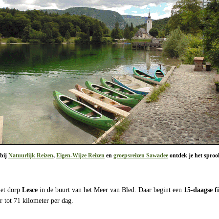
 bij
Natuurlijk Reizen
,
Eigen-Wijze Reizen
en
groepsreizen Sawadee
ontdek je het sproo
het dorp
Lesce
in de buurt van het Meer van Bled. Daar begint een
15-daagse f
r tot 71 kilometer per dag.