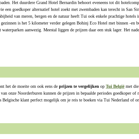
mbaden. Het duurdere Grand Hotel Bernardin behoort eveneens tot dit hotelcom
ie een goedkoper alternatief hotel zoekt met zwembaden kan terecht in San Sim
bijheid van meren, bergen en de natuur heeft Tui ook enkele prachtige hotels i
 gezinnen is het 5 kilometer verder gelegen Bohinj Eco Hotel met binnen -en b
 waterparken aanwezig. Meestal liggen de prijzen daar een stuk lager. Het nadee
oont het de moeite om ook eens de
prijzen te vergelijken
op
Tui België
met di
ie van onze Noorderburen kunnen de prijzen in bepaalde periodes goedkoper of n
ls Belgische klant perfect mogelijk om je reis te boeken via Tui Nederland of 