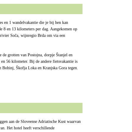
es en 1 wandelvakantie die je bij hen kan
 de 8 en 13 kilometers per dag. Aangekomen op
 rivier Soča, wijnregio Brda om via een
e de grotten van Postojna, dorpje Štanjel en
en 56 kilometer. Bij de andere fietsvakantie is
van Bohinj, Škofja Loka en Kranjska Gora tegen.
iggen aan de Sloveense Adriatische Kust waarvan
ran. Het hotel heeft verschillende