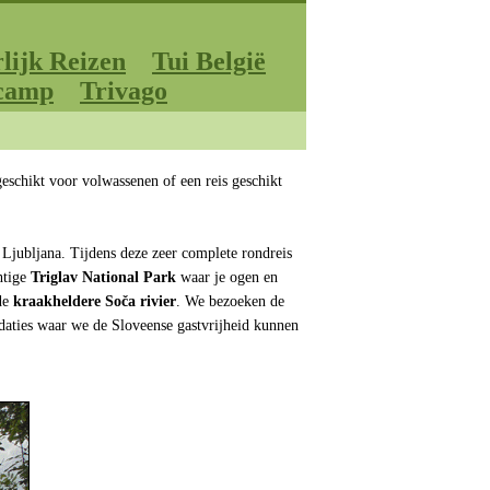
lijk Reizen
Tui België
camp
Trivago
eschikt voor volwassenen of een reis geschikt
 Ljubljana. Tijdens deze zeer complete rondreis
htige
Triglav National Park
waar je ogen en
 de
kraakheldere Soča rivier
. We bezoeken de
daties waar we de Sloveense gastvrijheid kunnen