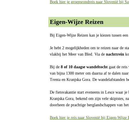
Boek hier je groepsrondreis naar Slovenië bij S
Eigen-Wijze Reizen
Bij Eigen-Wijze Reizen kan je kiezen tussen ee
Je hebt 2 mogelijkheden om te reizen naar de sta
vlakbij het Meer van Bled. Via de
nachttrein
ko
Bij de
8 of 10 daagse wandeltocht
gaat de reis
van bijna 1300 meter om daarna af te dalen naar
Trenta en Kranjska Gora. De wandelafstanden 
De fietsvakantie start eveneens in Lesce waar je
Kranjska Gora, bekend om zijn vele skipistes, 
doorheen de prachtige berglandschappen van het
Boek hier je reis naar Slovenië bij Eigen-Wijze 