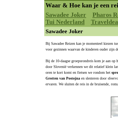
Waar & Hoe kan je een rei
Sawadee Joker
Pharos R
Tui Nederland
Traveldea
Sawadee Joker
Bij Sawadee Reizen kan je momenteel kiezen tu
voor gezinnen waarvan de kinderen ouder zijn de
Bij de 10-daagse groepsrondreis kom je aan op h
door Slovenië verkennen we dit relatief klein la
oren te kort komt en fietsen we rondom het
spr
Grotten van Postojna
en slenteren door sfeerv
ervaren. We sluiten de reis in de bruisende, rom