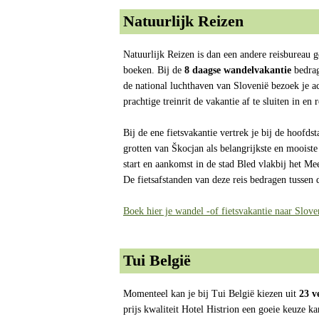
Natuurlijk Reizen
Natuurlijk Reizen is dan een andere reisbureau g
boeken. Bij de
8 daagse wandelvakantie
bedrag
de national luchthaven van Slovenië bezoek je a
prachtige treinrit de vakantie af te sluiten in en
Bij de ene fietsvakantie vertrek je bij de hoofd
grotten van Škocjan als belangrijkste en mooiste
start en aankomst in de stad Bled vlakbij het M
De fietsafstanden van deze reis bedragen tussen 
Boek hier je wandel -of fietsvakantie naar Slove
Tui België
Momenteel kan je bij Tui België kiezen uit
23 v
prijs kwaliteit Hotel Histrion een goeie keuze ka