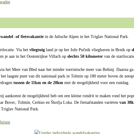
awadee
n
wandel -of fietsvakantie
in de Julische Alpen in het Triglav National Park.
rtlocatie. Via het
vliegtuig
land je op het Jože Pučnik vlieghaven in Brnik op
s
m je aan in het Oostenrijkse Villach op
slechts 50 kilometer
van de startlocati
 via het Meer van Bled naar het minder toeristische meer van Bohinj. Daarna ga
 het laagste punt van dit nationaal park in Tolmin op 180 meter boven de zee
bedragen
tussen de 11km en de 28km
met de mogelijkheid voor een rustdag.
 bij aankomst de mogelijkheid heb om een kleine rondrit te maken rond het popu
naar Bovec, Tolmin, Cerkno en Škofja Loka. De fietsafstanden variëren
van 38k
 Triglav National Park.
Reizen