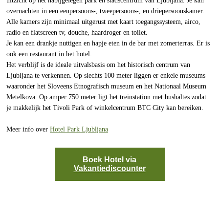
uitzicht op het nabijgelegen park en stadscentrum van Ljubljana. Je kan
overnachten in een eenpersoons-, tweepersoons-, en driepersoonskamer.
Alle kamers zijn minimaal uitgerust met kaart toegangssysteem, airco,
radio en flatscreen tv, douche, haardroger en toilet.
Je kan een drankje nuttigen en hapje eten in de bar met zomerterras. Er is
ook een restaurant in het hotel.
Het verblijf is de ideale uitvalsbasis om het historisch centrum van
Ljubljana te verkennen. Op slechts 100 meter liggen er enkele museums
waaronder het Sloveens Etnografisch museum en het Nationaal Museum
Metelkova. Op amper 750 meter ligt het treinstation met bushaltes zodat
je makkelijk het Tivoli Park of winkelcentrum BTC City kan bereiken.
Meer info over
Hotel Park Ljubljana
Boek Hotel via
Vakantiediscounter