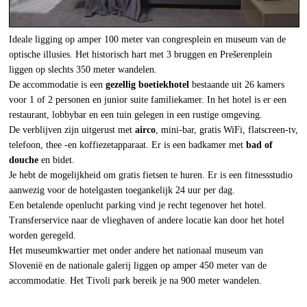
Ideale ligging op amper 100 meter van congresplein en museum van de
optische illusies. Het historisch hart met 3 bruggen en Prešerenplein
liggen op slechts 350 meter wandelen.
De accommodatie is een
gezellig boetiekhotel
bestaande uit 26 kamers
voor 1 of 2 personen en junior suite familiekamer. In het hotel is er een
restaurant, lobbybar en een tuin gelegen in een rustige omgeving.
De verblijven zijn uitgerust met
airco
, mini-bar, gratis WiFi, flatscreen-tv,
telefoon, thee -en koffiezetapparaat. Er is een badkamer met
bad of
douche
en bidet.
Je hebt de mogelijkheid om gratis fietsen te huren. Er is een fitnessstudio
aanwezig voor de hotelgasten toegankelijk 24 uur per dag.
Een betalende openlucht parking vind je recht tegenover het hotel.
Transferservice naar de vlieghaven of andere locatie kan door het hotel
worden geregeld.
Het museumkwartier met onder andere het nationaal museum van
Slovenië en de nationale galerij liggen op amper 450 meter van de
accommodatie. Het Tivoli park bereik je na 900 meter wandelen.