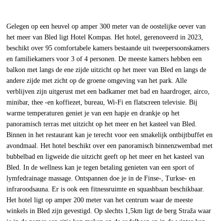
Gelegen op een heuvel op amper 300 meter van de oostelijke oever van
het meer van Bled ligt Hotel Kompas. Het hotel, gerenoveerd in 2023,
beschikt over 95 comfortabele kamers bestaande uit tweepersoonskamers
en familiekamers voor 3 of 4 personen. De meeste kamers hebben een
balkon met langs de ene zijde uitzicht op het meer van Bled en langs de
andere zijde met zicht op de groene omgeving van het park. Alle
verblijven zijn uitgerust met een badkamer met bad en haardroger, airco,
minibar, thee -en koffiezet, bureau, Wi-Fi en flatscreen televisie. Bij
warme temperaturen geniet je van een hapje en drankje op het
panoramisch terras met uitzicht op het meer en het kasteel van Bled.
Binnen in het restaurant kan je terecht voor een smakelijk ontbijtbuffet en
avondmaal. Het hotel beschikt over een panoramisch binnenzwembad met
bubbelbad en ligweide die uitzicht geeft op het meer en het kasteel van
Bled. In de wellness kan je tegen betaling genieten van een sport of
lymfedrainage massage. Ontspannen doe je in de Finse-, Turkse- en
infraroodsauna. Er is ook een fitnessruimte en squashbaan beschikbaar.
Het hotel ligt op amper 200 meter van het centrum waar de meeste
winkels in Bled zijn gevestigd. Op slechts 1,5km ligt de berg Straža waar