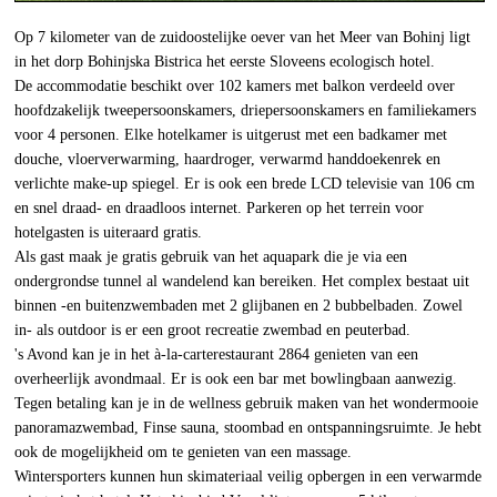
Op 7 kilometer van de zuidoostelijke oever van het Meer van Bohinj ligt
in het dorp Bohinjska Bistrica het eerste Sloveens ecologisch hotel.
De accommodatie beschikt over 102 kamers met balkon verdeeld over
hoofdzakelijk tweepersoonskamers, driepersoonskamers en familiekamers
voor 4 personen. Elke hotelkamer is uitgerust met een badkamer met
douche, vloerverwarming, haardroger, verwarmd handdoekenrek en
verlichte make-up spiegel. Er is ook een brede LCD televisie van 106 cm
en snel draad- en draadloos internet. Parkeren op het terrein voor
hotelgasten is uiteraard gratis.
Als gast maak je gratis gebruik van het aquapark die je via een
ondergrondse tunnel al wandelend kan bereiken. Het complex bestaat uit
binnen -en buitenzwembaden met 2 glijbanen en 2 bubbelbaden. Zowel
in- als outdoor is er een groot recreatie zwembad en peuterbad.
's Avond kan je in het à-la-carterestaurant 2864 genieten van een
overheerlijk avondmaal. Er is ook een bar met bowlingbaan aanwezig.
Tegen betaling kan je in de wellness gebruik maken van het wondermooie
panoramazwembad, Finse sauna, stoombad en ontspanningsruimte. Je hebt
ook de mogelijkheid om te genieten van een massage.
Wintersporters kunnen hun skimateriaal veilig opbergen in een verwarmde