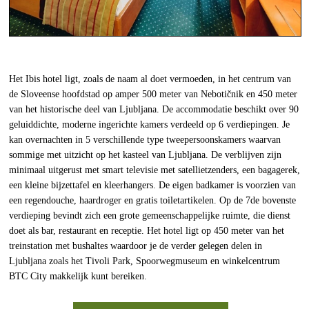
Het Ibis hotel ligt, zoals de naam al doet vermoeden, in het centrum van
de Sloveense hoofdstad op amper 500 meter van Nebotičnik en 450 meter
van het historische deel van Ljubljana. De accommodatie beschikt over 90
geluiddichte, moderne ingerichte kamers verdeeld op 6 verdiepingen. Je
kan overnachten in 5 verschillende type tweepersoonskamers waarvan
sommige met uitzicht op het kasteel van Ljubljana. De verblijven zijn
minimaal uitgerust met smart televisie met satellietzenders, een bagagerek,
een kleine bijzettafel en kleerhangers. De eigen badkamer is voorzien van
een regendouche, haardroger en gratis toiletartikelen. Op de 7de bovenste
verdieping bevindt zich een grote gemeenschappelijke ruimte, die dienst
doet als bar, restaurant en receptie. Het hotel ligt op 450 meter van het
treinstation met bushaltes waardoor je de verder gelegen delen in
Ljubljana zoals het Tivoli Park, Spoorwegmuseum en winkelcentrum
BTC City makkelijk kunt bereiken.