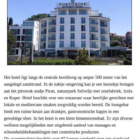
Het hotel ligt langs de centrale hoofdweg op amper 500 meter van het
aangelegd zandstrand. In de nabije omgeving kan je een bezoekje brengen
aan het pittoresk stadje Piran, natuurpark Sečovlje met zoutfabriek, Izola
en Koper. Hotel beschikt over een restaurant waar heerlijke gerechten met
lokale en mediterrane smaken zorgvuldig worden bereid. De loungebar
biedt een ruime keuze aan drankjes, gastronomische hapjes in een
geweldige sfeer. In het hotel is een klein binnenzwembad. Er zijn diverse
wellness mogelijkheden met uitgebreid aanbod van massages en
schoonheidsbehandelingen met cosmetische producten.
De accommodatie beschikt over 97 kamers verdeeld over een standaard