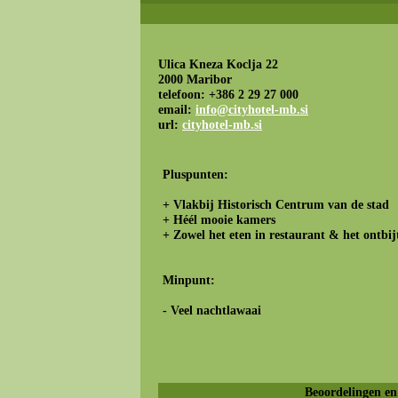
Ulica Kneza Koclja 22
2000 Maribor
telefoon: +386 2 29 27 000
email:
info@cityhotel-mb.si
url:
cityhotel-mb.si
Pluspunten:
+ Vlakbij Historisch Centrum van de stad
+ Héél mooie kamers
+ Zowel het eten in restaurant & het ontbijt
Minpunt:
- Veel nachtlawaai
Beoordelingen en