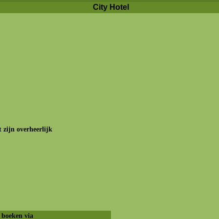
City Hotel
 zijn overheerlijk
 boeken via