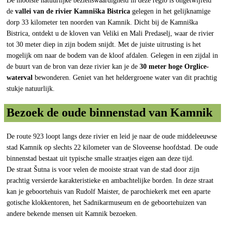
De mooiste natuurlijke bezienswaardigheid in deze regio is ongetwijfeld
de
vallei van de rivier Kamniška Bistrica
gelegen in het gelijknamige
dorp 33 kilometer ten noorden van Kamnik. Dicht bij de Kamniška
Bistrica, ontdekt u de kloven van Veliki en Mali Predaselj, waar de rivier
tot 30 meter diep in zijn bodem snijdt. Met de juiste uitrusting is het
mogelijk om naar de bodem van de kloof afdalen. Gelegen in een zijdal in
de buurt van de bron van deze rivier kan je de
30 meter hoge Orglice-
waterval
bewonderen. Geniet van het heldergroene water van dit prachtig
stukje natuurlijk.
Bezoek de oude binnenstad van Kamnik
De route 923 loopt langs deze rivier en leid je naar de oude middeleeuwse
stad Kamnik op slechts 22 kilometer van de Sloveense hoofdstad. De oude
binnenstad bestaat uit typische smalle straatjes eigen aan deze tijd.
De straat Šutna is voor velen de mooiste straat van de stad door zijn
prachtig versierde karakteristieke en ambachtelijke borden. In deze straat
kan je geboortehuis van Rudolf Maister, de parochiekerk met een aparte
gotische klokkentoren, het Sadnikarmuseum en de geboortehuizen van
andere bekende mensen uit Kamnik bezoeken.