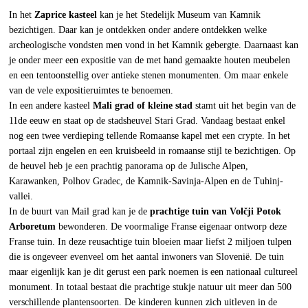
In het
Zaprice kasteel
kan je het Stedelijk Museum van Kamnik
bezichtigen. Daar kan je ontdekken onder andere ontdekken welke
archeologische vondsten men vond in het Kamnik gebergte. Daarnaast kan
je onder meer een expositie van de met hand gemaakte houten meubelen
en een tentoonstellig over antieke stenen monumenten. Om maar enkele
van de vele expositieruimtes te benoemen.
In een andere kasteel
Mali grad of kleine stad
stamt uit het begin van de
11de eeuw en staat op de stadsheuvel Stari Grad. Vandaag bestaat enkel
nog een twee verdieping tellende Romaanse kapel met een crypte. In het
portaal zijn engelen en een kruisbeeld in romaanse stijl te bezichtigen. Op
de heuvel heb je een prachtig panorama op de Julische Alpen,
Karawanken, Polhov Gradec, de Kamnik-Savinja-Alpen en de Tuhinj-
vallei.
In de buurt van Mail grad kan je de
prachtige tuin van Volčji Potok
Arboretum
bewonderen. De voormalige Franse eigenaar ontworp deze
Franse tuin. In deze reusachtige tuin bloeien maar liefst 2 miljoen tulpen
die is ongeveer evenveel om het aantal inwoners van Slovenië. De tuin
maar eigenlijk kan je dit gerust een park noemen is een nationaal cultureel
monument. In totaal bestaat die prachtige stukje natuur uit meer dan 500
verschillende plantensoorten. De kinderen kunnen zich uitleven in de