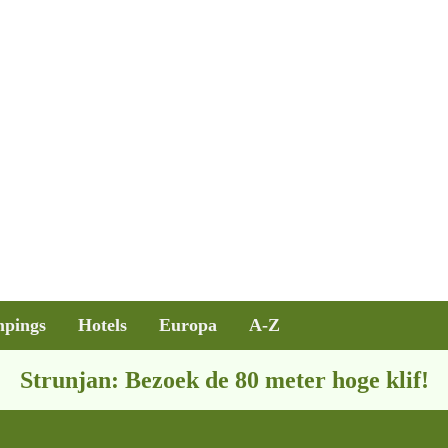
pings
Hotels
Europa
A-Z
Strunjan: Bezoek de 80 meter hoge klif!