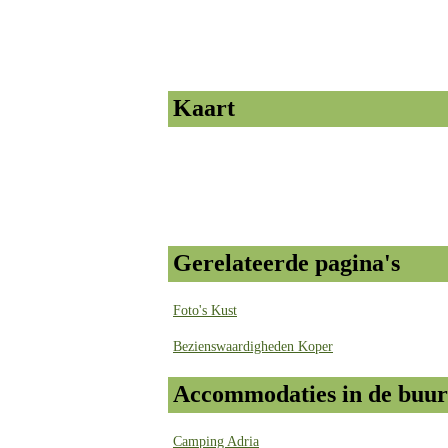
Kaart
Gerelateerde pagina's
Foto's Kust
Bezienswaardigheden Koper
Accommodaties in de buur
Camping Adria