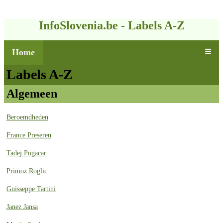
InfoSlovenia.be - Labels A-Z
Home
☰
Labels A-Z
Algemeen
Beroemdheden
France Preseren
Tadej Pogacar
Primoz Roglic
Guisseppe Tartini
Janez Jansa