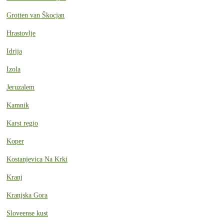
Grotten van Škocjan
Hrastovlje
Idrija
Izola
Jeruzalem
Kamnik
Karst regio
Koper
Kostanjevica Na Krki
Kranj
Kranjska Gora
Sloveense kust