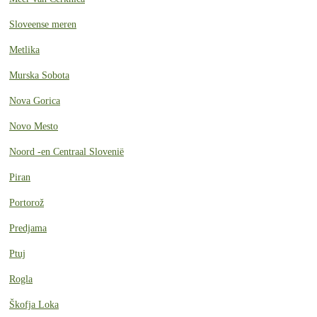
Sloveense meren
Metlika
Murska Sobota
Nova Gorica
Novo Mesto
Noord -en Centraal Slovenië
Piran
Portorož
Predjama
Ptuj
Rogla
Škofja Loka