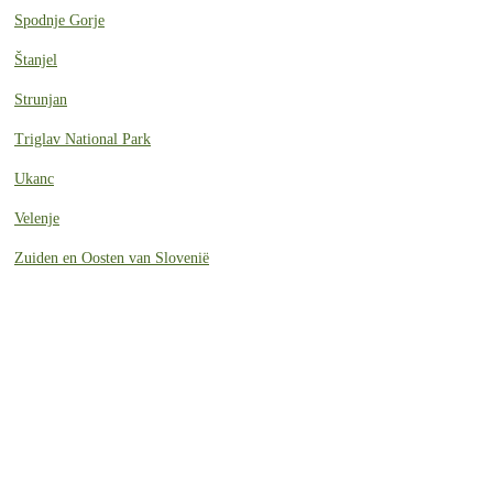
Spodnje Gorje
Štanjel
Strunjan
Triglav National Park
Ukanc
Velenje
Zuiden en Oosten van Slovenië